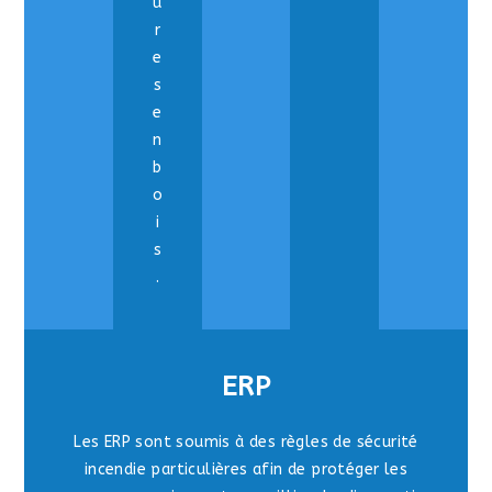
u
r
e
s
e
n
b
o
i
s
.
ERP
Les ERP sont soumis à des règles de sécurité
incendie particulières afin de protéger les